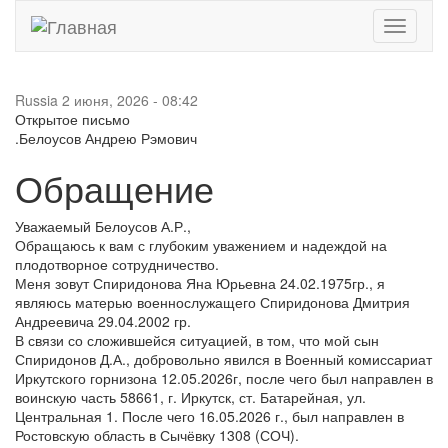
Toggle
navigati
Russia
2 июня, 2026 - 08:42
Открытое письмо
.Белоусов Андрею Рэмович
Обращение
Уважаемый Белоусов А.Р.,
Обращаюсь к вам с глубоким уважением и надеждой на
плодотворное сотрудничество.
Меня зовут Спиридонова Яна Юрьевна 24.02.1975гр., я
являюсь матерью военнослужащего Спиридонова Дмитрия
Андреевича 29.04.2002 гр.
В связи со сложившейся ситуацией, в том, что мой сын
Спиридонов Д.А., добровольно явился в Военный комиссариат
Иркутского горнизона 12.05.2026г, после чего был направлен в
воинскую часть 58661, г. Иркутск, ст. Батарейная, ул.
Центральная 1. После чего 16.05.2026 г., был направлен в
Ростовскую область в Сычёвку 1308 (СОЧ).