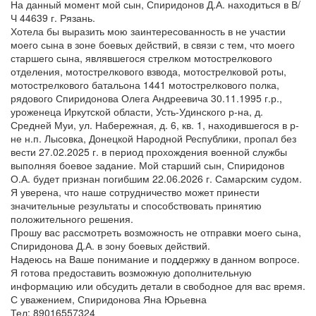
На данный момент мой сын, Спиридонов Д.А. находиться в В/
Ч 44639 г. Рязань.
Хотела бы выразить мою заинтересованность в не участии
моего сына в зоне боевых действий, в связи с тем, что моего
старшего сына, являвшегося стрелком мотострелкового
отделения, мотострелкового взвода, мотострелковой роты,
мотострелкового батальона 1441 мотострелкового полка,
рядового Спиридонова Олега Андреевича 30.11.1995 г.р.,
уроженеца Иркутской области, Усть-Удинского р-на, д.
Средней Муи, ул. Набережная, д. 6, кв. 1, находившегося в р-
не н.п. Лысовка, Донецкой Народной Республики, пропал без
вести 27.02.2025 г. в период прохождения военной службы
выполняя боевое задание. Мой старший сын, Спиридонов
О.А. будет признан погибшим 22.06.2026 г. Самарским судом.
Я уверена, что наше сотрудничество может принести
значительные результаты и способствовать принятию
положительного решения.
Прошу вас рассмотреть возможность не отправки моего сына,
Спиридонова Д.А. в зону боевых действий.
Надеюсь на Ваше понимание и поддержку в данном вопросе.
Я готова предоставить возможную дополнительную
информацию или обсудить детали в свободное для вас время.
С уважением, Спиридонова Яна Юрьевна
Тел: 89016557324