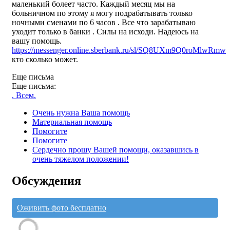
маленький болеет часто. Каждый месяц мы на
больничном по этому я могу подрабатывать только
ночными сменами по 6 часов . Все что зарабатываю
уходит только в банки . Силы на исходи. Надеюсь на
вашу помощь.
https://messenger.online.sberbank.ru/sl/SQ8UXm9Q0roMlwRmw
кто сколько может.
Еще письма
Еще письма:
. Всем.
Очень нужна Ваша помощь
Материальная помощь
Помогите
Помогите
Сердечно прошу Вашей помощи, оказавшись в
очень тяжелом положении!
Обсуждения
Оживить фото бесплатно