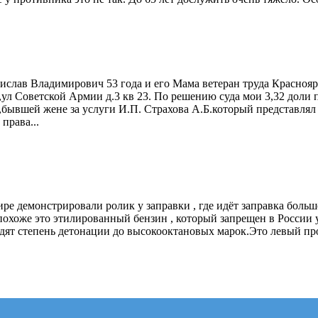
ислав Владимирович 53 года и его Мама ветеран труда Краснояр
я,ул Советской Армии д.3 кв 23. По решению суда мои 3,32 дол
уб,бывшей жене за услуги И.П. Страхова А.Б.который представлял
права...
 демонстрировали ролик у заправки , где идёт заправка большег
 похоже это этилированный бензин , который запрещен в России 
ят степень детонации до высокооктановых марок.Это левый про