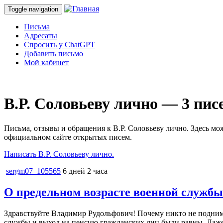
Toggle navigation
Письма
Адресаты
Спросить у ChatGPT
Добавить письмо
Мой кабинет
В.Р. Соловьеву лично — 3 пис
Письма, отзывы и обращения к В.Р. Соловьеву лично. Здесь мо
официальном сайте открытых писем.
Написать В.Р. Соловьеву лично.
sergm07_105565
6 дней 2 часа
О предельном возрасте военной службы
Здравствуйте Владимир Рудольфович! Почему никто не подниме
службы и выход на пенсию гражданских лиц были равны. Даже у