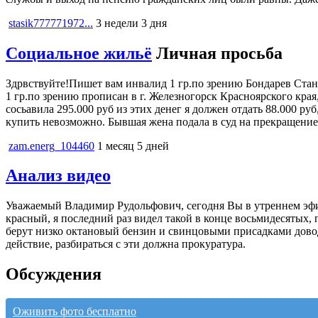
stasik777771972...
3 недели 3 дня
Социальное жильё
Личная просьба
Здрвствуйте!Пишет вам инвалид 1 гр.по зрению Бондарев Стан
1 гр.по зрению прописан в г. Железногорск Красноярского кра
сосьавила 295.000 руб из этих денег я должен отдать 88.000 р
купить невозможно. Бывшая жена подала в суд на прекращение 
zam.energ_104460
1 месяц 5 дней
Анализ видео
Уважаемый Владимир Рудольфович, сегодня Вы в утреннем эфире
красный, я последний раз видел такой в конце восьмидесятых,
берут низко октановый бензин и свинцовыми присадками довод
действие, разбираться с эти должна прокуратура.
Обсуждения
Оживить фото бесплатно