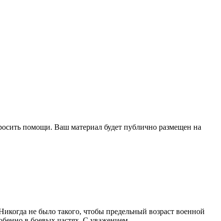
опросить помощи. Ваш материал будет публично размещен на
икогда не было такого, чтобы предельный возраст военной
обенно в боевых частях. С уважением