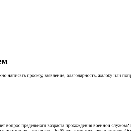
ем
жно написать просьбу, заявление, благодарность, жалобу или п
т вопрос предельногл возраста прохождения военной службы? Н
 противника это не так. До 65 лет дослужить очень тяжело. Ос