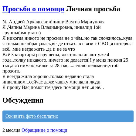
Просьба о помощи
Личная просьба
Ув.Андрей Аркадьевич!пишу Вам из Мариуполя
Я ,Чапны Марина Владимировна, инвалид 1ой
группы(ампутант)
Я никогда никого не просила не о чём..но так сложилось..куда
я только не обращалась,везде отказ...в связи с СВО ,я потеряла
всё...мне негде жить ,да и не за что
Всё 3 квартиры разрушены,восстанавливают уже 4
года..толку никакого, ничего не делается!!!у меня пенсия 25
тыс,а я снимаю жилье за 28 тыс....леплю пельмени,чтоб
прожить
Я всегда жила хорошо,только недавно стала
инвалидом...сейчас даже чашку мне дали люди
Я прошу Вас,помогите,здесь помощи нет...я не...
Обсуждения
Оживить фото бесплатно
2 месяца
Обращение о помощи