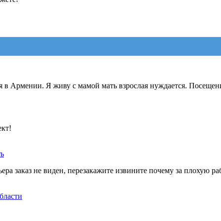
я в Армении. Я живу с мамой мать взрослая нуждается. Посещен
ект!
ть
ера заказ не виден, перезакажите извините почему за плохую ра
бласти