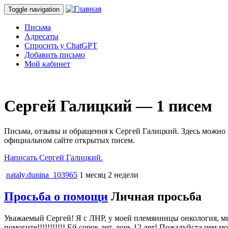
Toggle navigation
Письма
Адресаты
Спросить у ChatGPT
Добавить письмо
Мой кабинет
Ceргей Галицкий — 1 писем
Письма, отзывы и обращения к Ceргей Галицкий. Здесь можно 
официальном сайте открытых писем.
Написать Ceргей Галицкий.
nataly.dunina_103965
1 месяц 2 недели
Просьба о помощи
Личная просьба
Уважаемый Сергей! Я с ЛНР, у моей племянницы онкология, мы
помогите!!!!!!!!!!! Ей сорок лет, дочь 12 лет! Пожалуйста чем м