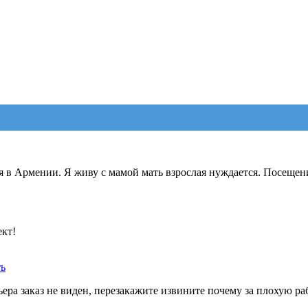
я в Армении. Я живу с мамой мать взрослая нуждается. Посещен
ект!
ть
ера заказ не виден, перезакажите извините почему за плохую ра